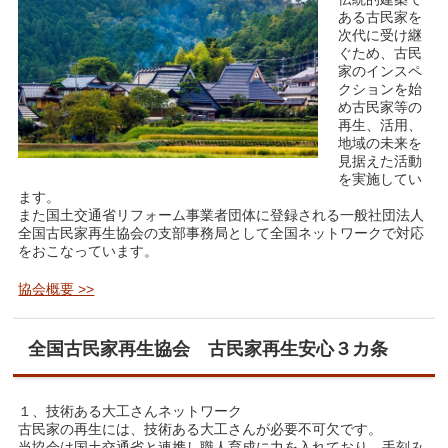
ある古民家を
次代に受け継
ぐため、古民
家のインスペ
クションを始
め古民家等の
再生、活用、
地域の未来を
見据えた活動
を実施してい
ます。
また国土交通省リフォーム事業者団体に登録される一般社団法人
全国古民家再生協会の支部事務局として全国ネットワークで対応
をおこなっています。
協会概要 >>
全国古民家再生協会 古民家再生安心３カ条
１、技術ある大工さんネットワーク
古民家の再生には、技術ある大工さんが必要不可欠です。
当協会は国土交通省と連携し職人育成に力を入れており、手刻み